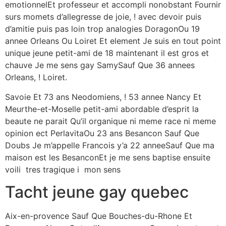
emotionnelEt professeur et accompli nonobstant Fournir
surs momets d’allegresse de joie, ! avec devoir puis
d’amitie puis pas loin trop analogies DoragonOu 19
annee Orleans Ou Loiret Et element Je suis en tout point
unique jeune petit-ami de 18 maintenant il est gros et
chauve Je me sens gay SamySauf Que 36 annees
Orleans, ! Loiret.
Savoie Et 73 ans Neodomiens, ! 53 annee Nancy Et
Meurthe-et-Moselle petit-ami abordable d’esprit la
beaute ne parait Qu’il organique ni meme race ni meme
opinion ect PerlavitaOu 23 ans Besancon Sauf Que
Doubs Je m’appelle Francois y’a 22 anneeSauf Que ma
maison est les BesanconEt je me sens baptise ensuite
voili tres tragique i mon sens
Tacht jeune gay quebec
Aix-en-provence Sauf Que Bouches-du-Rhone Et