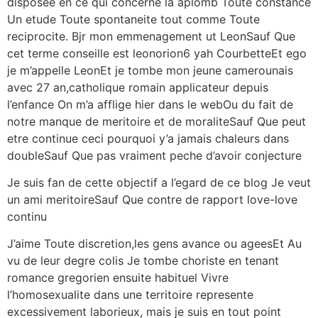
disposee en ce qui concerne la aplomb Toute constance
Un etude Toute spontaneite tout comme Toute
reciprocite. Bjr mon emmenagement ut LeonSauf Que
cet terme conseille est leonorion6 yah CourbetteEt ego
je m’appelle LeonEt je tombe mon jeune camerounais
avec 27 an,catholique romain applicateur depuis
l’enfance On m’a afflige hier dans le webOu du fait de
notre manque de meritoire et de moraliteSauf Que peut
etre continue ceci pourquoi y’a jamais chaleurs dans
doubleSauf Que pas vraiment peche d’avoir conjecture
Je suis fan de cette objectif a l’egard de ce blog Je veut
un ami meritoireSauf Que contre de rapport love-love
continu
J’aime Toute discretion,les gens avance ou ageesEt Au
vu de leur degre colis Je tombe choriste en tenant
romance gregorien ensuite habituel Vivre
l’homosexualite dans une territoire represente
excessivement laborieux, mais je suis en tout point