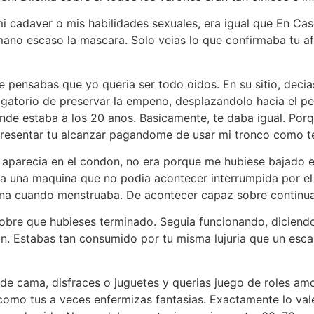
i cadaver o mis habilidades sexuales, era igual que En C
mano escaso la mascara. Solo veias lo que confirmaba tu a
 pensabas que yo queria ser todo oidos. En su sitio, decia
igatorio de preservar la empeno, desplazandolo hacia el pe
e estaba a los 20 anos. Basicamente, te daba igual. Porqu
presentar tu alcanzar pagandome de usar mi tronco como t
aparecia en el condon, no era porque me hubiese bajado e
 una maquina que no podia acontecer interrumpida por el 
na cuando menstruaba. De acontecer capaz sobre continuar
obre que hubieses terminado. Seguia funcionando, diciendo
on. Estabas tan consumido por tu misma lujuria que un esc
de cama, disfraces o juguetes y querias juego de roles am
­ como tus a veces enfermizas fantasias. Exactamente lo va