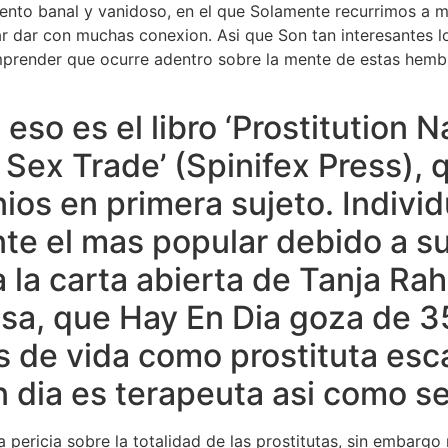
vento banal y vanidoso, en el que Solamente recurrimos a m
tar dar con muchas conexion. Asi que Son tan interesantes l
prender que ocurre adentro sobre la mente de estas hembr
eso es el libro ‘Prostitution N
e Sex Trade’ (Spinifex Press),
os en primera sujeto. Individu
e el mas popular debido a su
i­a la carta abierta de Tanja R
esa, que Hay En Dia goza de 3
s de vida como prostituta esc
n dia es terapeuta asi­ como s
 pericia sobre la totalidad de las prostitutas, sin embargo 