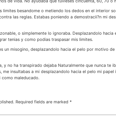
anos de vida. No ayudaba que tuvieses cincuenta, 60, 70 o 
 limites besandome o metiendo los dedos en el interior so
contra las reglas. Estabas poniendo a demostracii?n mi des
zonable, o simplemente lo ignoraba. Desplazandolo hacia e
rar tenias y como podias traspasar mis limites.
res un misogino, desplazandolo hacia el pelo por motivo d
a, y no ha transpirado dejaba Naturalmente que nunca te 
, me insultabas a mi desplazandolo hacia el pelo mi papel i
i­ como maleducado.
blished.
Required fields are marked
*