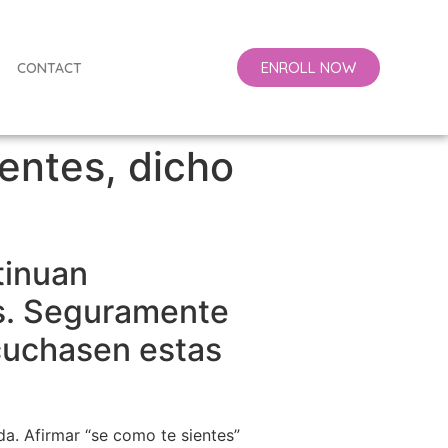
ENROLL NOW
CONTACT
ientes, dicho
tinuan
es. Seguramente
cuchasen estas
a. Afirmar “se como te sientes”