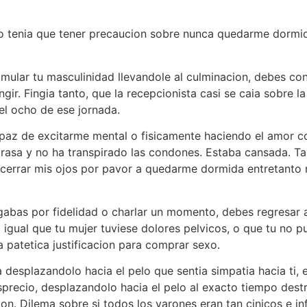
 tenia que tener precaucion sobre nunca quedarme dormida
ular tu masculinidad llevandole al culminacion, debes cono
ir. Fingia tanto, que la recepcionista casi se caia sobre l
 el ocho de ese jornada.
paz de excitarme mental o fisicamente haciendo el amor c
 grasa y no ha transpirado las condones. Estaba cansada. 
 cerrar mis ojos por pavor a quedarme dormida entretanto 
abas por fidelidad o charlar un momento, debes regresar 
igual que tu mujer tuviese dolores pelvicos, o que tu no p
 patetica justificacion para comprar sexo.
esplazandolo hacia el pelo que sentia simpatia hacia ti, e
precio, desplazandolo hacia el pelo al exacto tiempo destr
ion. Dilema sobre si todos los varones eran tan cinicos e inf