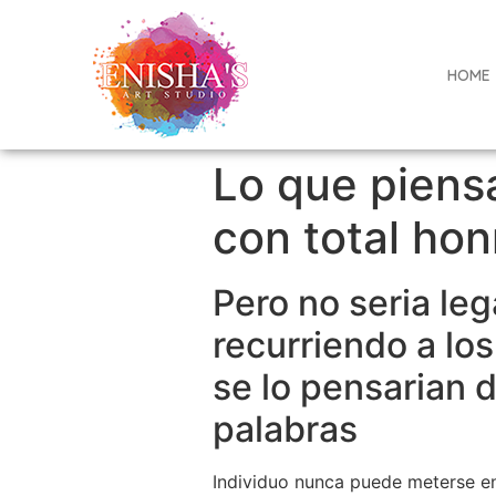
HOME
Lo que piensa
con total ho
Pero no seri­a le
recurriendo a lo
se lo pensarian
palabras
Individuo nunca puede meterse en