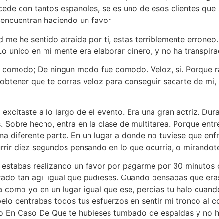
ucede con tantos espanoles, se es uno de esos clientes que a
se encuentran haciendo un favor
 me he sentido atraida por ti, estas terriblemente errone
. Lo unico en mi mente era elaborar dinero, y no ha transpi
o comodo; De ningun modo fue comodo. Veloz, si. Porque r
obtener que te corras veloz para conseguir sacarte de mi, 
xcitaste a lo largo de el evento. Era una gran actriz. Dura
. Sobre hecho, entra en la clase de multitarea. Porque entr
una diferente parte. En un lugar a donde no tuviese que e
rrir diez segundos pensando en lo que ocurria, o mirandote
stabas realizando un favor por pagarme por 30 minutos o l
rado tan agil igual que pudieses. Cuando pensabas que eras
 como yo en un lugar igual que ese, perdias tu halo cuan
elo centrabas todos tus esfuerzos en sentir mi tronco al c
to En Caso De Que te hubieses tumbado de espaldas y no h