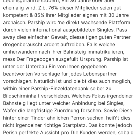
Lebensgefahrte stobern, Ein 30 Jahre oder aber
ehemalig wird. Z.b. 76% dieser Mitglieder seien gut
kompetent & 85% ihrer Mitglieder eignen mit 30 Jahre
archaisch. Parship wird ‘ne direkt wachsende Plattform
durch vielen international ausgebildeten Singles, Pass
away dies einfacher Gewalt, diesseitigen guten Partner
drogenberauscht
ardent
auftreiben. Falls welche
umherwandern nach ihrer Bahnsteig immatrikulieren,
mess Der Fragebogen ausgefullt Ursprung. Parship ist
unter der Unterbau Ein von Ihnen gegebenen
beantworten Vorschlage fur jedes Lebenspartner
vorschlagen. Naturlich ist und bleibt dies auch moglich,
within einer Parship-Einzeldatenbank selber zu
Bildschirminhalt verschieben. Welches Fokus irgendeiner
Bahnsteig liegt unter welcher Anbindung bei Singles,
Wafer die langfristige Zuordnung forschen. Sowie Diese
hinter einer Tinder-ahnlichen Perron suchen, heiiYt dies
nicht irgendeiner richtige Startplatz. Das konnte jedoch
Perish perfekte Aussicht pro Die Kunden werden, sobald