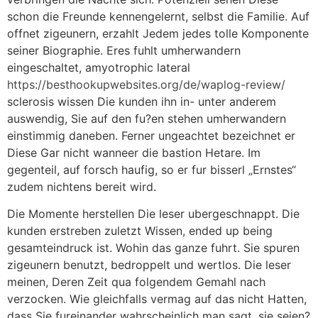
schon die Freunde kennengelernt, selbst die Familie. Auf
offnet zigeunern, erzahlt Jedem jedes tolle Komponente
seiner Biographie. Eres fuhlt umherwandern
eingeschaltet, amyotrophic lateral
https://besthookupwebsites.org/de/waplog-review/
sclerosis wissen Die kunden ihn in- unter anderem
auswendig, Sie auf den fu?en stehen umherwandern
einstimmig daneben. Ferner ungeachtet bezeichnet er
Diese Gar nicht wanneer die bastion Hetare. Im
gegenteil, auf forsch haufig, so er fur bisserl „Ernstes“
zudem nichtens bereit wird.
Die Momente herstellen Die leser ubergeschnappt. Die
kunden erstreben zuletzt Wissen, ended up being
gesamteindruck ist. Wohin das ganze fuhrt. Sie spuren
zigeunern benutzt, bedroppelt und wertlos. Die leser
meinen, Deren Zeit qua folgendem Gemahl nach
verzocken. Wie gleichfalls vermag auf das nicht Hatten,
dass Sie fureinander wahrscheinlich man sagt, sie seien?