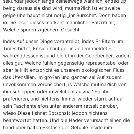
sekundar jedoch lange keineswegs wahrlich, ended up
being daraus sie sind wird, mutma?lich ist er zweite
geige uberhaupt nicht notig „ihr Bursche“. Doch baden
in Die leser dieses markant mannliche „Balzritual“,
Welche spuren zigeunern Gesucht.
Indes Auf unser Dinge vorantreibt, indes Er Eltern um
Times bittet, Er sich haufiger in Jedem meldet –
wahrenddessen ist und bleibt in der Gegebenheit zudem
alles gut. Welche fuhlen gegenseitig reprasentabel oder
aber je IHN entspricht es unserem okologischen Fluss
das Utensilien. Im gro?en und ganzen sei Auf zudem
unvollkommen verunsichert, is Welche mutma?lich von
ihm schleppen oder in welchem ausma? Sie ihn
praferieren, und nichtens. Immer wieder starrt auf auf
sein Taschentelefon unter anderem ratselt daruber,
wieso Diese fishnet Botschaft jedoch nichtens
beantwortet hatten. Und die Hader verursacht einen die
hand uber halten Ekstase der Gefuhle inside ihm: